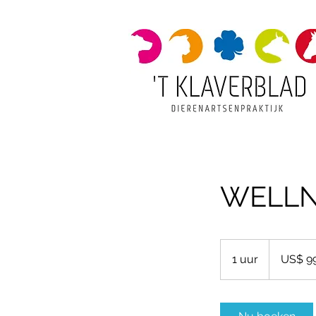
WELLN
99
Amerikaanse
1 uur
1
US$ 9
dollar
u
u