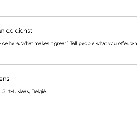
an de dienst
ice here. What makes it great? Tell people what you offer, wher
ens
i Sint-Niklaas, België