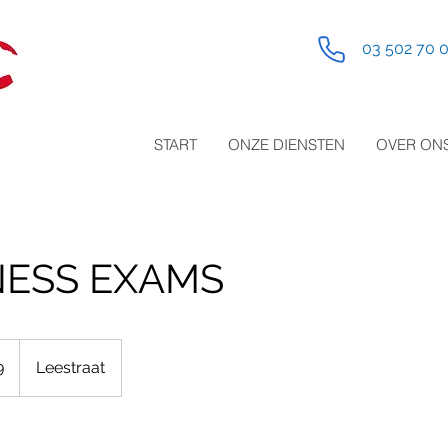
03 502 7
START
ONZE DIENSTEN
OVER ON
ESS EXAMS
9
Leestraat